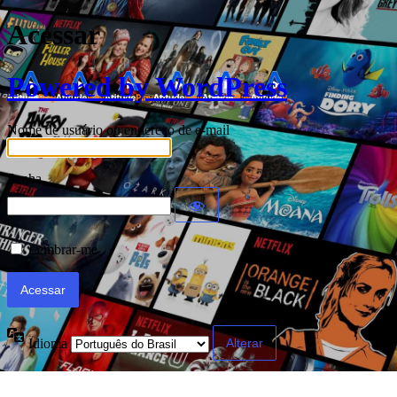
Acessar
Powered by WordPress
Nome de usuário ou endereço de e-mail
Senha
Lembrar-me
Idioma